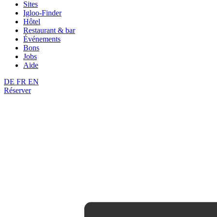
Sites
Igloo-Finder
Hôtel
Restaurant & bar
Événements
Bons
Jobs
Aide
DE
FR
EN
Réserver