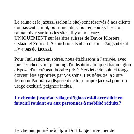
Le sauna et le jacuzzi (selon le site) sont réservés à nos clients
qui passent la nuit, pour une utilisation en soirée. Il y a un
sauna mixte sur tous les sites. Il y a un jacuzzi
UNIQUEMENT sur les sites suisses de Davos Klosters,
Gstaad et Zermatt. À Innsbruck Kühtai et sur la Zugspitze, il
n'y a pas de jacuzzi.
Pour l'utilisation en soirée, nous établissons à l'arrivée, avec
tous les clients, un planning d'utilisation afin que chaque igloo
dispose d'un créneau horaire privé. Serviette de bain et tongs
doivent être apportées par vos soins. Les hôtes de la Suite
Igloo ou Panorama disposent de leur propre jacuzzi pour un
usage exclusif, peignoir inclus.
Le chemin jusqu’au village d’igloos est-il accessible en
fauteuil roulant ou aux personnes à mobilité réduite?
Le chemin qui mène à l'Iglu-Dorf longe un sentier de