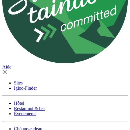
Aide
Sites
Igloo-Finder
Hôtel
Restaurant & bar
Événements
Chèque-cadeau