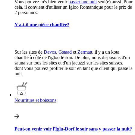
Vous pouvez très bien venir
passer une nuit
seul(e) aussi. Pour
cela, il convient d'utiliser un Igloo Romantique pour le prix de
2 personnes.
Y a-t-il une pièce chauffée?
Sur les sites de
Davos
,
Gstaad
et
Zermatt
, il y a un kota
chauffé à côté de l'igloo le soir. De plus, nous disposons d'un
sauna sur tous les sites et d'un jacuzzi sur les sites suisses,
dont vous pouvez profiter le soir en tant que client qui passe la
nuit.
Nourriture et boissons
Peut-on venir voir l'Iglu-Dorf le soir sans y passer la nuit?