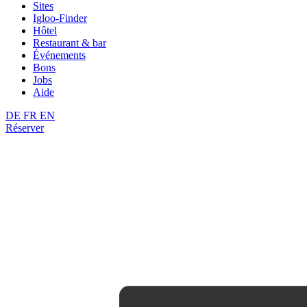
Sites
Igloo-Finder
Hôtel
Restaurant & bar
Événements
Bons
Jobs
Aide
DE
FR
EN
Réserver