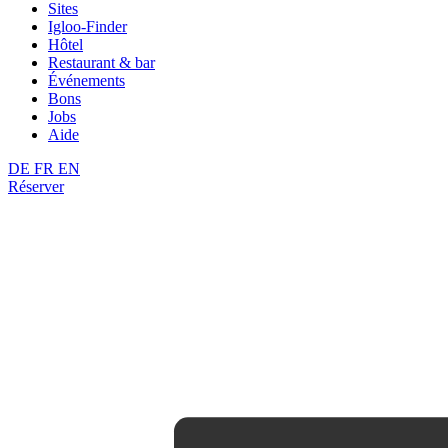
Sites
Igloo-Finder
Hôtel
Restaurant & bar
Événements
Bons
Jobs
Aide
DE
FR
EN
Réserver