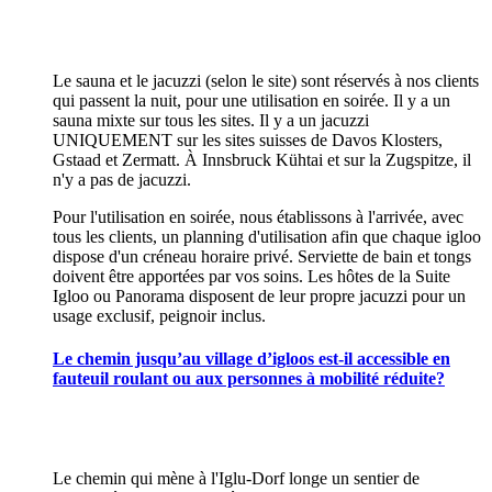
Le sauna et le jacuzzi (selon le site) sont réservés à nos clients
qui passent la nuit, pour une utilisation en soirée. Il y a un
sauna mixte sur tous les sites. Il y a un jacuzzi
UNIQUEMENT sur les sites suisses de Davos Klosters,
Gstaad et Zermatt. À Innsbruck Kühtai et sur la Zugspitze, il
n'y a pas de jacuzzi.
Pour l'utilisation en soirée, nous établissons à l'arrivée, avec
tous les clients, un planning d'utilisation afin que chaque igloo
dispose d'un créneau horaire privé. Serviette de bain et tongs
doivent être apportées par vos soins. Les hôtes de la Suite
Igloo ou Panorama disposent de leur propre jacuzzi pour un
usage exclusif, peignoir inclus.
Le chemin jusqu’au village d’igloos est-il accessible en
fauteuil roulant ou aux personnes à mobilité réduite?
Le chemin qui mène à l'Iglu-Dorf longe un sentier de