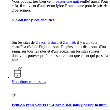
Vous pouvez très bien venir
passer une nuit
seul(e) aussi. Pour
cela, il convient d'utiliser un Igloo Romantique pour le prix de
2 personnes.
Y a-t-il une pièce chauffée?
Sur les sites de
Davos
,
Gstaad
et
Zermatt
, il y a un kota
chauffé à côté de l'igloo le soir. De plus, nous disposons d'un
sauna sur tous les sites et d'un jacuzzi sur les sites suisses,
dont vous pouvez profiter le soir en tant que client qui passe la
nuit.
Nourriture et boissons
Peut-on venir voir l'Iglu-Dorf le soir sans y passer la nuit?