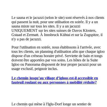
Le sauna et le jacuzzi (selon le site) sont réservés à nos clients
qui passent la nuit, pour une utilisation en soirée. Il y a un
sauna mixte sur tous les sites. Il y a un jacuzzi
UNIQUEMENT sur les sites suisses de Davos Klosters,
Gstaad et Zermatt. À Innsbruck Kühtai et sur la Zugspitze, il
n'y a pas de jacuzzi.
Pour l'utilisation en soirée, nous établissons à l'arrivée, avec
tous les clients, un planning d'utilisation afin que chaque igloo
dispose d'un créneau horaire privé. Serviette de bain et tongs
doivent être apportées par vos soins. Les hôtes de la Suite
Igloo ou Panorama disposent de leur propre jacuzzi pour un
usage exclusif, peignoir inclus.
Le chemin jusqu’au village d’igloos est-il accessible en
fauteuil roulant ou aux personnes à mobilité réduite?
Le chemin qui mène à l'Iglu-Dorf longe un sentier de