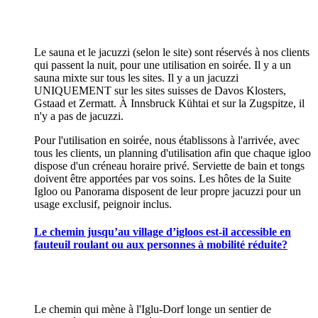
Le sauna et le jacuzzi (selon le site) sont réservés à nos clients
qui passent la nuit, pour une utilisation en soirée. Il y a un
sauna mixte sur tous les sites. Il y a un jacuzzi
UNIQUEMENT sur les sites suisses de Davos Klosters,
Gstaad et Zermatt. À Innsbruck Kühtai et sur la Zugspitze, il
n'y a pas de jacuzzi.
Pour l'utilisation en soirée, nous établissons à l'arrivée, avec
tous les clients, un planning d'utilisation afin que chaque igloo
dispose d'un créneau horaire privé. Serviette de bain et tongs
doivent être apportées par vos soins. Les hôtes de la Suite
Igloo ou Panorama disposent de leur propre jacuzzi pour un
usage exclusif, peignoir inclus.
Le chemin jusqu’au village d’igloos est-il accessible en
fauteuil roulant ou aux personnes à mobilité réduite?
Le chemin qui mène à l'Iglu-Dorf longe un sentier de