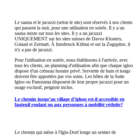
Le sauna et le jacuzzi (selon le site) sont réservés à nos clients
qui passent la nuit, pour une utilisation en soirée. Il y a un
sauna mixte sur tous les sites. Il y a un jacuzzi
UNIQUEMENT sur les sites suisses de Davos Klosters,
Gstaad et Zermatt. À Innsbruck Kühtai et sur la Zugspitze, il
n'y a pas de jacuzzi.
Pour l'utilisation en soirée, nous établissons à l'arrivée, avec
tous les clients, un planning d'utilisation afin que chaque igloo
dispose d'un créneau horaire privé. Serviette de bain et tongs
doivent être apportées par vos soins. Les hôtes de la Suite
Igloo ou Panorama disposent de leur propre jacuzzi pour un
usage exclusif, peignoir inclus.
Le chemin jusqu’au village d’igloos est-il accessible en
fauteuil roulant ou aux personnes à mobilité réduite?
Le chemin qui mène à l'Iglu-Dorf longe un sentier de