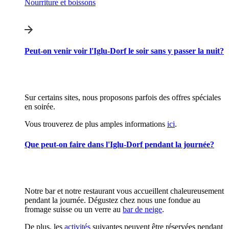
Nourriture et boissons
Peut-on venir voir l'Iglu-Dorf le soir sans y passer la nuit?
Sur certains sites, nous proposons parfois des offres spéciales
en soirée.
Vous trouverez de plus amples informations
ici
.
Que peut-on faire dans l'Iglu-Dorf pendant la journée?
Notre bar et notre restaurant vous accueillent chaleureusement
pendant la journée. Dégustez chez nous une fondue au
fromage suisse ou un verre au
bar de neige
.
De plus, les
activités
suivantes peuvent être réservées pendant