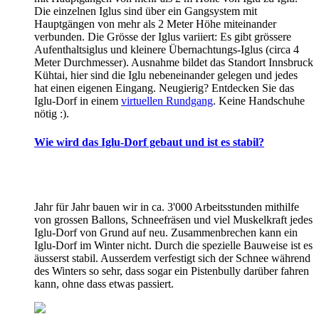
Die einzelnen Iglus sind über ein Gangsystem mit
Hauptgängen von mehr als 2 Meter Höhe miteinander
verbunden. Die Grösse der Iglus variiert: Es gibt grössere
Aufenthaltsiglus und kleinere Übernachtungs-Iglus (circa 4
Meter Durchmesser). Ausnahme bildet das Standort Innsbruck
Kühtai, hier sind die Iglu nebeneinander gelegen und jedes
hat einen eigenen Eingang. Neugierig? Entdecken Sie das
Iglu-Dorf in einem
virtuellen Rundgang
. Keine Handschuhe
nötig :).
Wie wird das Iglu-Dorf gebaut und ist es stabil?
Jahr für Jahr bauen wir in ca. 3'000 Arbeitsstunden mithilfe
von grossen Ballons, Schneefräsen und viel Muskelkraft jedes
Iglu-Dorf von Grund auf neu. Zusammenbrechen kann ein
Iglu-Dorf im Winter nicht. Durch die spezielle Bauweise ist es
äusserst stabil. Ausserdem verfestigt sich der Schnee während
des Winters so sehr, dass sogar ein Pistenbully darüber fahren
kann, ohne dass etwas passiert.