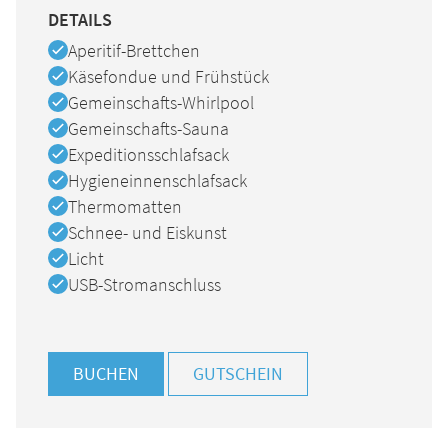
DETAILS
Verfügbar
Aperitif-Brettchen
Verfügbar
Käsefondue und Frühstück
Verfügbar
Gemeinschafts-Whirlpool
Verfügbar
Gemeinschafts-Sauna
Verfügbar
Expeditionsschlafsack
Verfügbar
Hygieneinnenschlafsack
Verfügbar
Thermomatten
Verfügbar
Schnee- und Eiskunst
Verfügbar
Licht
Verfügbar
USB-Stromanschluss
BUCHEN
GUTSCHEIN