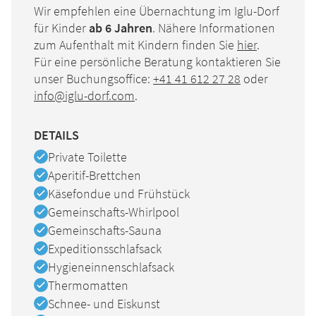
Wir empfehlen eine Übernachtung im Iglu-Dorf
für Kinder
ab 6 Jahren
. Nähere Informationen
zum Aufenthalt mit Kindern finden Sie
hier
.
Für eine persönliche Beratung kontaktieren Sie
unser Buchungsoffice:
+41 41 612 27 28
oder
info@iglu-dorf.com
.
DETAILS
Verfügbar
Private Toilette
Verfügbar
Aperitif-Brettchen
Verfügbar
Käsefondue und Frühstück
Verfügbar
Gemeinschafts-Whirlpool
Verfügbar
Gemeinschafts-Sauna
Verfügbar
Expeditionsschlafsack
Verfügbar
Hygieneinnenschlafsack
Verfügbar
Thermomatten
Verfügbar
Schnee- und Eiskunst