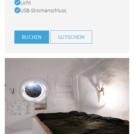
Verfügbar
Licht
Verfügbar
USB-Stromanschluss
BUCHEN
GUTSCHEIN