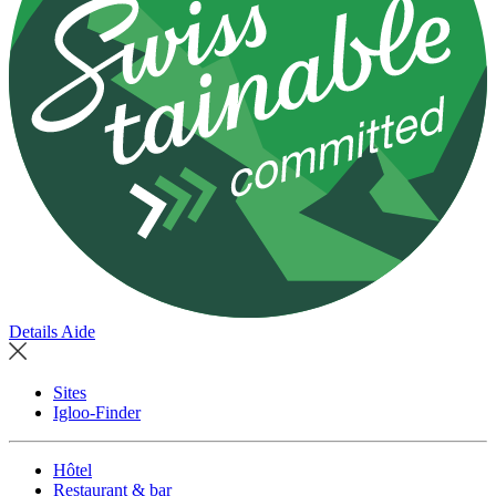
Details
Aide
Sites
Igloo-Finder
Hôtel
Restaurant & bar