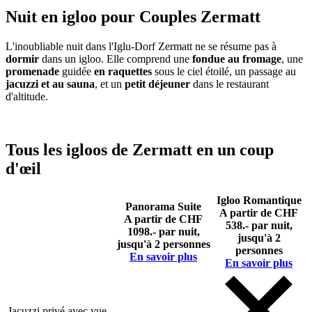
Nuit en igloo pour Couples Zermatt
L'inoubliable nuit dans l'Iglu-Dorf Zermatt ne se résume pas à
dormir
dans un igloo. Elle comprend une
fondue au fromage
, une
promenade
guidée
en raquettes
sous le ciel étoilé, un passage au
jacuzzi et au sauna
, et un
petit déjeuner
dans le restaurant
d'altitude.
Tous les igloos de Zermatt en un coup
d'œil
Igloo Romantique
Panorama Suite
A partir de CHF
A partir de CHF
538.- par nuit,
1098.- par nuit,
jusqu'à 2
jusqu'à 2 personnes
personnes
En savoir plus
En savoir plus
Jacuzzi privé avec vue